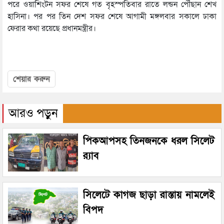
পরে ওয়াশিংটন সফর শেষে গত বৃহস্পতিবার রাতে লন্ডন পৌঁছান শেখ
হাসিনা। পর পর তিন দেশ সফর শেষে আগামী মঙ্গলবার সকালে ঢাকা
ফেরার কথা রয়েছে প্রধানমন্ত্রীর।
শেয়ার করুন
আরও পড়ুন
পিকআপসহ তিনজনকে ধরল সিলেট
র‌্যাব
সিলেটে কাগজ ছাড়া রাস্তায় নামলেই
বিপদ