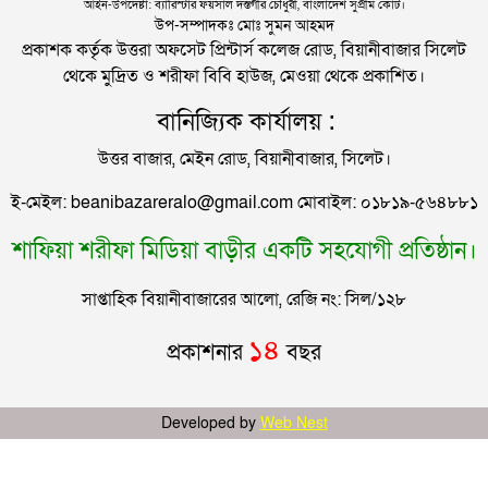
আইন-উপদেষ্টা: ব্যারিস্টার ফয়সাল দস্তগীর চৌধুরী, বাংলাদেশ সুপ্রীম কোর্ট।
সিলেটের সাবেক মন্ত্রী-এমপিরা কে কোথায়?
উপ-সম্পাদকঃ মোঃ সুমন আহমদ
প্রকাশক কর্তৃক উত্তরা অফসেট প্রিন্টার্স কলেজ রোড, বিয়ানীবাজার সিলেট
থেকে মুদ্রিত ও শরীফা বিবি হাউজ, মেওয়া থেকে প্রকাশিত।
জুলাই আন্দোলন ছাত্র-জনতার বীরত্বের স্মারকস্তম্ভ:
বানিজ্যিক কার্যালয় :
বিয়ানীবাজারের ইউএনও
উত্তর বাজার, মেইন রোড, বিয়ানীবাজার, সিলেট।
সিলেটের জোড়া ব্রিজের পাশ থেকে আটক ফরহাদ- বাদশা
ই-মেইল: beanibazareralo@gmail.com মোবাইল: ০১৮১৯-৫৬৪৮৮১
শাফিয়া শরীফা মিডিয়া বাড়ীর একটি সহযোগী প্রতিষ্ঠান।
সিলেটে সড়ক দুর্ঘটনায় প্রাণ গেল যুবকের
সাপ্তাহিক বিয়ানীবাজারের আলো, রেজি নং: সিল/১২৮
ইউনূসকে সঙ্গে নিয়ে জুলাই স্মৃতি জাদুঘর উদ্বোধন করলেন
১৪
প্রকাশনার
বছর
প্রধানমন্ত্রী
সিলেটে আরও দুইজনের মৃত্যু, হাসপাতালে ৩ শতাধিক
Developed by
Web Nest