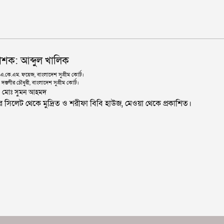
াশক: আব্দুল খালিক
কে.এম. ফয়েজ, বাংলাদেশ সুপ্রীম কোর্ট।
দস্তগীর চৌধুরী, বাংলাদেশ সুপ্রীম কোর্ট।
ঃ মোঃ সুমন আহমদ
জার সিলেট থেকে মুদ্রিত ও শরীফা বিবি হাউজ, মেওয়া থেকে প্রকাশিত।