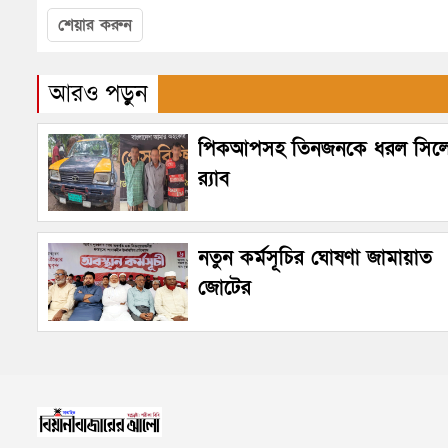
শেয়ার করুন
আরও পড়ুন
পিকআপসহ তিনজনকে ধরল সিল
র‌্যাব
নতুন কর্মসূচির ঘোষণা জামায়াত
জোটের