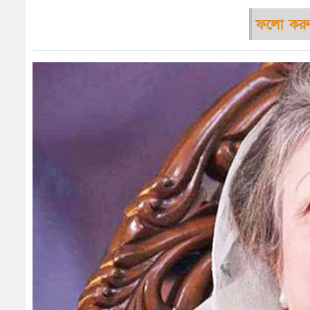
ফলো করু