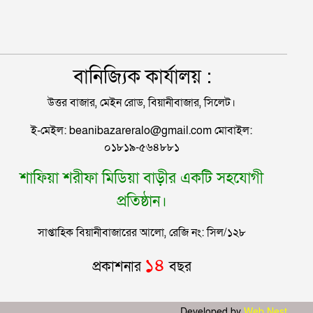
হাসপাতালে ৩ শতাধিক
বানিজ্যিক কার্যালয় :
উত্তর বাজার, মেইন রোড, বিয়ানীবাজার, সিলেট।
ই-মেইল: beanibazareralo@gmail.com মোবাইল:
০১৮১৯-৫৬৪৮৮১
শাফিয়া শরীফা মিডিয়া বাড়ীর একটি সহযোগী
প্রতিষ্ঠান।
সাপ্তাহিক বিয়ানীবাজারের আলো, রেজি নং: সিল/১২৮
১৪
প্রকাশনার
বছর
Developed by
Web Nest