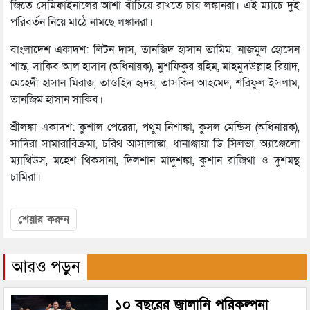
জিতে সেমিফাইনালের আশা বাঁচিয়ে রাখতে চায় লঙ্কানরা। এই ম্যাচে দুই
পরিবর্তন নিয়ে মাঠে নামছে লঙ্কানরা।
বাংলাদেশ একাদশ: লিটন দাস, তানজিদ হাসান তামিম, নাজমুল হোসেন
শান্ত, সাকিব আল হাসান (অধিনায়ক), মুশফিকুর রহিম, মাহমুদউল্লাহ রিয়াদ,
মেহেদী হাসান মিরাজ, তাওহিদ হৃদয়, তাসকিন আহমেদ, শরিফুল ইসলাম,
তানজিম হাসান সাকিব।
শ্রীলঙ্কা একাদশ: কুশাল পেরেরা, পথুম নিশাঙ্কা, কুসল মেন্ডিস (অধিনায়ক),
সাদিরা সামারাবিক্রমা, চরিথ আসালাঙ্কা, ধানাঞ্জায়া ডি সিলভা, অ্যাঞ্জেলো
ম্যাথিউস, মহেশ থিকসানা, দিলশান মাদুশঙ্কা, কুশান রাজিথা ও দুশমন্থ
চামিরা।
শেয়ার করুন
আরও পড়ুন
১০ বছরের জ্বালানি পরিকল্পনা