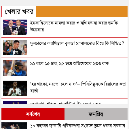
খেলার খবর
ইনফান্তিনোকে মামলা করার ও নথি নষ্ট না করার হুমকি
উয়েফার
ফুনচালের ক্যাথিড্রাল বুকড! রোনালদোর বিয়ে কি নিশ্চিত?
৯১ বলে ১৫ চার, ২৫ ছয়ে অভিষেকের ২৩৩ রান!
‘হয় থাকো, নয়তো চলে যাও’— ভিনিসিয়ুসকে রিয়ালের কড়া
বার্তা
মুখোমুখি ব্রাজিল-আর্জেন্টিনা, উত্তেজনা চরমে
সর্বশেষ
জনপ্রিয়
আর্জেন্টিনার বি রু দ্ধে প্রচারণায় কারা টাকা ঢালছে জানালেন
১০ বছরের জ্বালানি পরিকল্পনা সংসদে তুলে ধরবে সরকার :