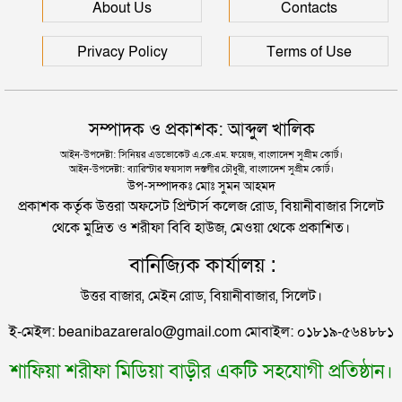
About Us
Contacts
দুর্দান্ত জয়ে ইংল্যান্ডকে হারিয়ে ফাইনালে মেসির আর্জেন্টিনা
সিলেটে স্বামী উপপরিচালক ক্ষমতার কেন্দ্রে স্ত্রী!
Privacy Policy
Terms of Use
ফ্রান্সকে হারিয়ে বিশ্বকাপের ফাইনালে অপ্রতিরোধ্য স্পেন
হবিগঞ্জে মহাসড়কে ত্রিমুখী সংঘর্ষে প্রাণ গেল ২ জনের
সম্পাদক ও প্রকাশক: আব্দুল খালিক
রেফারিকে মেসি বললেন, ‘আমাকে সম্মান দিয়ে কথা বলো’
আইন-উপদেষ্টা: সিনিয়র এডভোকেট এ.কে.এম. ফয়েজ, বাংলাদেশ সুপ্রীম কোর্ট।
আইন-উপদেষ্টা: ব্যারিস্টার ফয়সাল দস্তগীর চৌধুরী, বাংলাদেশ সুপ্রীম কোর্ট।
সিলেটে বিদ্যুৎস্পৃষ্টে প্রাণ গেল সিসিক কর্মীর
উপ-সম্পাদকঃ মোঃ সুমন আহমদ
প্রকাশক কর্তৃক উত্তরা অফসেট প্রিন্টার্স কলেজ রোড, বিয়ানীবাজার সিলেট
থেকে মুদ্রিত ও শরীফা বিবি হাউজ, মেওয়া থেকে প্রকাশিত।
প্রেমিকের বাড়িতে স্ত্রীর অনশন: দুধ দিয়ে গোসল করে সম্পর্ক
বানিজ্যিক কার্যালয় :
বিচ্ছেদ স্বামীর
উত্তর বাজার, মেইন রোড, বিয়ানীবাজার, সিলেট।
জামায়াতের রাষ্ট্রপতি প্রার্থী ঘোষণা
ই-মেইল: beanibazareralo@gmail.com মোবাইল: ০১৮১৯-৫৬৪৮৮১
শাফিয়া শরীফা মিডিয়া বাড়ীর একটি সহযোগী প্রতিষ্ঠান।
রাষ্ট্রপতি নির্বাচনে বিএনপির দুই মনোনয়নপত্র সংগ্রহ