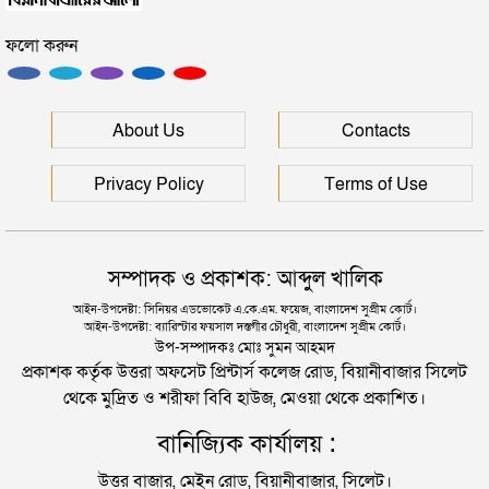
সিলেটে আরও দুইজনের মৃত্যু, হাসপাতালে ৩ শতাধিক
সিলেটে ফাহিমা ধর্ষণচেষ্টা ও হত্যা মামলায় জাকিরের
ফলো করুন
মৃত্যুদণ্ড
সিলেটের মাস্টারপ্ল্যান বাস্তবায়নে ঢাকায় উচ্চপর্যায়ে যা হল
সিলেটে হামের উপসর্গ আরও ২ শিশুর মৃত্যু
About Us
Contacts
দুই তরুণীকে তুলে নিয়ে ধর্ষণ, ৬ যুবককে যে শাস্তি দিলে
আদালত
রাজধানীর মাদারটেক থেকে তরুণীর খণ্ডিত মাথা ও দুই হাত
Privacy Policy
Terms of Use
উদ্ধার
যুক্তরাজ্যে বাংলাদেশিদের মধ্যে ৯৫ শতাংশই সিলেটি
দিল্লিতে শেখ হাসিনার বক্তব্য দেওয়া নিয়ে পররাষ্ট্র
সম্পাদক ও প্রকাশক: আব্দুল খালিক
মন্ত্রণালয়ের ক্ষোভ
সিলেটে বিচার নিয়ে হতাশ ৬ শহীদ পরিবার
আইন-উপদেষ্টা: সিনিয়র এডভোকেট এ.কে.এম. ফয়েজ, বাংলাদেশ সুপ্রীম কোর্ট।
আইন-উপদেষ্টা: ব্যারিস্টার ফয়সাল দস্তগীর চৌধুরী, বাংলাদেশ সুপ্রীম কোর্ট।
সিলেটের সাবেক মন্ত্রী-এমপিরা কে কোথায়?
উপ-সম্পাদকঃ মোঃ সুমন আহমদ
প্রকাশক কর্তৃক উত্তরা অফসেট প্রিন্টার্স কলেজ রোড, বিয়ানীবাজার সিলেট
থেকে মুদ্রিত ও শরীফা বিবি হাউজ, মেওয়া থেকে প্রকাশিত।
জুলাই আন্দোলন ছাত্র-জনতার বীরত্বের স্মারকস্তম্ভ:
বানিজ্যিক কার্যালয় :
বিয়ানীবাজারের ইউএনও
উত্তর বাজার, মেইন রোড, বিয়ানীবাজার, সিলেট।