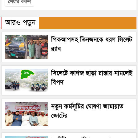
শেয়ার করুন
আরও পড়ুন
পিকআপসহ তিনজনকে ধরল সিলেট
র‌্যাব
সিলেটে কাগজ ছাড়া রাস্তায় নামলেই
বিপদ
নতুন কর্মসূচির ঘোষণা জামায়াত
জোটের