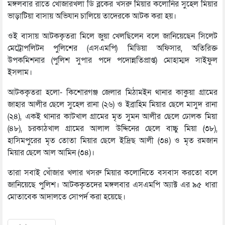
মঙ্গলবার রাতে খোঁজারখলা ডি ব্লকের খসরু মিয়ার কলোনির সুহেল মিয়ার
ভাড়াটিয়া বাসায় অভিযান চালিয়ে তাদেরকে আটক করা হয়।
ওই বাসায় আটককৃতরা মিলে জুয়া খেলছিলেন বলে জানিয়েছেন সিলেট
মেট্রোপলিটন পুলিশের (এসএমপি) মিডিয়া অফিসার, অতিরিক্ত
উপকমিশনার (পুলিশ সুপার পদে পদোন্নতিপ্রাপ্ত) মোহাম্মদ সাইফুল
ইসলাম।
আটককৃতরা হলো- কিশোরগঞ্জ জেলার মিঠামইন থানার কাকুয়া গ্রামের
জাহার আলীর ছেলে সুহেল রানা (২৬) ও ইব্রাহিম মিয়ার ছেলে মাসুদ রানা
(২৪), একই থানার কাটখাল গ্রামের মৃত সুমন আলীর ছেলে ঢোলক মিয়া
(৪৮), চরকাঠখাল গ্রামের আলাল উদ্দিনের ছেলে বাচ্চু মিয়া (৩৮),
হাসিমপুরের মৃত তোতা মিয়ার ছেলে ইদ্রিছ আলী (৩৪) ও মৃত রমজান
মিয়ার ছেলে আল আমিন (৩৪)।
তারা সবাই খোঁজার খলার খসরু মিয়ার কলোনিতে বসবাস করতো বলে
জানিয়েছে পুলিশ। আটককৃতদের মঙ্গলবার এসএমপি অ্যাক্ট এর ৯৫ ধারা
মোতাবেক আদালতে সোপর্দ করা হয়েছে।