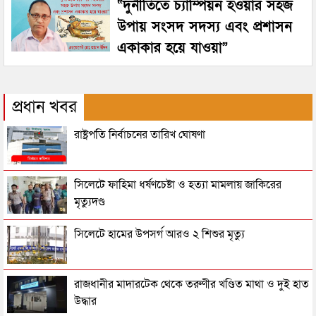
“দুর্নীতিতে চ্যাম্পিয়ন হওয়ার সহজ
উপায় সংসদ সদস্য এবং প্রশাসন
একাকার হয়ে যাওয়া”
প্রধান খবর
রাষ্ট্রপতি নির্বাচনের তারিখ ঘোষণা
সিলেটে ফাহিমা ধর্ষণচেষ্টা ও হত্যা মামলায় জাকিরের
মৃত্যুদণ্ড
সিলেটে হামের উপসর্গ আরও ২ শিশুর মৃত্যু
রাজধানীর মাদারটেক থেকে তরুণীর খণ্ডিত মাথা ও দুই হাত
উদ্ধার