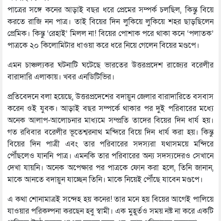
পাত্রের সঙ্গে কনের আড়াই বছর ধরে প্রেমের সম্পর্ক চলছিল, কিন্তু বিয়ে
করতে রাজি নন পাত্র। তাই বিয়ের দিন লুকিয়ে লুকিয়ে শহর ছাড়ছিলেন
প্রেমিক। কিন্তু ‘রেহাই’ মিলল না! বিয়ের পোশাক পরে থাকা কনে ‘পলাতক’
পাত্রকে ২০ কিলোমিটার ধাওয়া করে ধরে নিয়ে গেলেন বিয়ের মণ্ডপে।
এমন চাঞ্চল্যকর ঘটনাটি ঘটেছে ভারতের উত্তরপ্রদেশ রাজ্যের বরেলীর
বারাদারি এলাকায়। খবর এনডিটিভির।
প্রতিবেদনে বলা হয়েছে, উত্তরপ্রদেশের বদায়ুন জেলার বারাদারিতে বসবাস
করেন ওই যুবক। আড়াই বছর সম্পর্কে থাকার পর দুই পরিবারের মধ্যে
অনেক আলাপ-আলোচনার মাধ্যমে সম্প্রতি তাদের বিয়ের দিন ধার্য হয়।
গত রবিবার বরেলীর ভূতেশ্বরনাথ মন্দিরে বিয়ে দিন ধার্য করা হয়। কিন্তু
বিয়ের দিন পাত্রী এবং তার পরিবারের সদস্যরা যথাসময়ে মন্দিরে
পৌঁছলেও যাননি পাত্র। এমনকি তার পরিবারের অন্য সদস্যদেরও সেখানে
দেখা যায়নি। অনেক অপেক্ষার পর পাত্রকে ফোন করা হলে, তিনি জানান,
মাকে আনতে বদায়ুন যাচ্ছেন তিনি। মাকে নিয়েই পৌঁছে যাবেন মণ্ডপে।
এ কথা শোনামাত্রই সন্দেহ হয় কনের! তার মনে হয় বিয়ের আগেই পালিয়ে
যাওয়ার পরিকল্পনা করছেন হবু স্বামী। এক মুহূর্তও সময় নষ্ট না করে একটি