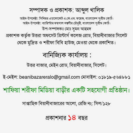
দিল্লিতে শেখ হাসিনার বক্তব্য দেওয়া নিয়ে পররাষ্ট্র
সম্পাদক ও প্রকাশক: আব্দুল খালিক
মন্ত্রণালয়ের ক্ষোভ
অল্পের জন্য রক্ষা পেল ২৭৭ যাত্রী বহন করা বিমান
আইন-উপদেষ্টা: সিনিয়র এডভোকেট এ.কে.এম. ফয়েজ, বাংলাদেশ সুপ্রীম কোর্ট।
আইন-উপদেষ্টা: ব্যারিস্টার ফয়সাল দস্তগীর চৌধুরী, বাংলাদেশ সুপ্রীম কোর্ট।
সিলেটের সাবেক মন্ত্রী-এমপিরা কে কোথায়?
উপ-সম্পাদকঃ মোঃ সুমন আহমদ
প্রকাশক কর্তৃক উত্তরা অফসেট প্রিন্টার্স কলেজ রোড, বিয়ানীবাজার সিলেট
থেকে মুদ্রিত ও শরীফা বিবি হাউজ, মেওয়া থেকে প্রকাশিত।
জুলাই আন্দোলন ছাত্র-জনতার বীরত্বের স্মারকস্তম্ভ:
বানিজ্যিক কার্যালয় :
বিয়ানীবাজারের ইউএনও
উত্তর বাজার, মেইন রোড, বিয়ানীবাজার, সিলেট।
সিলেটের জোড়া ব্রিজের পাশ থেকে আটক ফরহাদ- বাদশা
ই-মেইল: beanibazareralo@gmail.com মোবাইল: ০১৮১৯-৫৬৪৮৮১
শাফিয়া শরীফা মিডিয়া বাড়ীর একটি সহযোগী প্রতিষ্ঠান।
সিলেটে সড়ক দুর্ঘটনায় প্রাণ গেল যুবকের
সাপ্তাহিক বিয়ানীবাজারের আলো, রেজি নং: সিল/১২৮
ইউনূসকে সঙ্গে নিয়ে জুলাই স্মৃতি জাদুঘর উদ্বোধন করলেন
১৪
প্রকাশনার
বছর
প্রধানমন্ত্রী