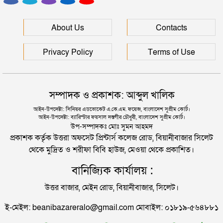
জকিগঞ্জে যে কারবার করতেন বাবু ও কামরুল
সিলেটে হামের উপসর্গ আরও ২ শিশুর মৃত্যু
About Us
Contacts
জকিগঞ্জ-শেওলা সড়ক থেকে আটক হাসিব
রাজধানীর মাদারটেক থেকে তরুণীর খণ্ডিত মাথা ও দুই হাত
Privacy Policy
Terms of Use
উদ্ধার
সিলেটের জকিগঞ্জ বেপোরোয়া তারা, ধরলো পুলিশ
দিল্লিতে শেখ হাসিনার বক্তব্য দেওয়া নিয়ে পররাষ্ট্র
সম্পাদক ও প্রকাশক: আব্দুল খালিক
মন্ত্রণালয়ের ক্ষোভ
সিলেটে আসেনি সালমান শাহ’র মরদেহ উত্তোলনের আদেশ
আইন-উপদেষ্টা: সিনিয়র এডভোকেট এ.কে.এম. ফয়েজ, বাংলাদেশ সুপ্রীম কোর্ট।
আইন-উপদেষ্টা: ব্যারিস্টার ফয়সাল দস্তগীর চৌধুরী, বাংলাদেশ সুপ্রীম কোর্ট।
সিলেটের সাবেক মন্ত্রী-এমপিরা কে কোথায়?
উপ-সম্পাদকঃ মোঃ সুমন আহমদ
প্রকাশক কর্তৃক উত্তরা অফসেট প্রিন্টার্স কলেজ রোড, বিয়ানীবাজার সিলেট
থেকে মুদ্রিত ও শরীফা বিবি হাউজ, মেওয়া থেকে প্রকাশিত।
জুলাই আন্দোলন ছাত্র-জনতার বীরত্বের স্মারকস্তম্ভ:
বানিজ্যিক কার্যালয় :
বিয়ানীবাজারের ইউএনও
উত্তর বাজার, মেইন রোড, বিয়ানীবাজার, সিলেট।
সিলেটের জোড়া ব্রিজের পাশ থেকে আটক ফরহাদ- বাদশা
ই-মেইল: beanibazareralo@gmail.com মোবাইল: ০১৮১৯-৫৬৪৮৮১