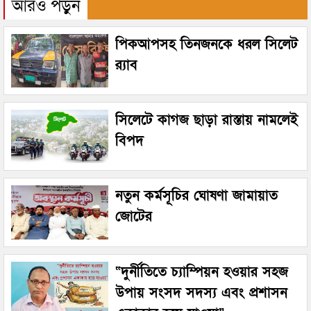
আরও পড়ুন
পিকআপসহ তিনজনকে ধরল সিলেট
র‌্যাব
সিলেটে কাগজ ছাড়া রাস্তায় নামলেই
বিপদ
নতুন কর্মসূচির ঘোষণা জামায়াত
জোটের
“দুর্নীতিতে চ্যাম্পিয়ন হওয়ার সহজ
উপায় সংসদ সদস্য এবং প্রশাসন