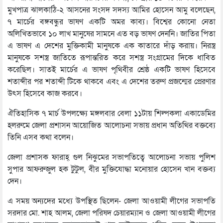
মুখপাত্র ঝালকাঠি-২ আসনের সংসদ সদস্য আমির হোসেন আমু বলেছেন,
৭ মার্চের বঙ্গবন্ধুর ভাষণ একটি অমর কাব্য। বিশ্বের কোনো নেতা
অলিখিতভাবে ১০ লাখ মানুষের সামনে এত বড় ভাষণ দেননি। জাতির পিতা
এ ভাষণ এ দেশের মুক্তিকামী মানুষকে এক কাতারে দাঁড় করায়। নিরস্ত্র
মানুষকে সশস্ত্র জাতিতে রূপান্তরিত করে সশস্ত্র সংগ্রামের দিকে ধাবিত
করেছিল। সাতই মার্চের এ ভাষণ পৃথিবীর শ্রেষ্ঠ একটি ভাষণ হিসেবে
শতাব্দীর পর শতাব্দী টিকে থাকবে এবং এ দেশের তরুণ প্রজন্মের প্রেরণার
উৎস হিসেবে কাজ করবে।
ঐতিহাসিক ৭ মার্চ উপলক্ষ্যে মঙ্গলবার বেলা ১১টায় শিল্পকলা একাডেমির
হলরুমে জেলা প্রশাসন আয়োজিত আলোচনা সভায় প্রধান অতিথির বক্তব্যে
তিনি এসব কথা বলেন।
জেলা প্রশাসক ফারাহ্ গুল নিঝুমের সভাপতিত্বে আলোচনা সভায় পুলিশ
সুপার আফরুজুল হক টুটুল, বীর মুক্তিযোদ্ধা মনোয়ার হোসেন খান বক্তব্য
দেন।
এ সময় অন্যদের মধ্যে উপস্থিত ছিলেন- জেলা আওয়ামী লীগের সভাপতি
সরদার মো. শাহ আলম, জেলা পরিষদ চেয়ারম্যান ও জেলা আওয়ামী লীগের