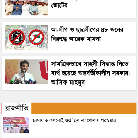
জোটের
আ.লীগ ও ছাত্রলীগের ৪৮ জনের
বিরুদ্ধে আরেক মামলা
সামগ্রিকভাবে সাহসী সিদ্ধান্ত নিতে
ব্যর্থ হয়েছে অন্তর্বর্তীকালীন সরকার:
আসিফ মাহমুদ
রাজনীতি
জামায়াত কখনোই গুপ্ত ছিল না: গোলাম পরওয়ার