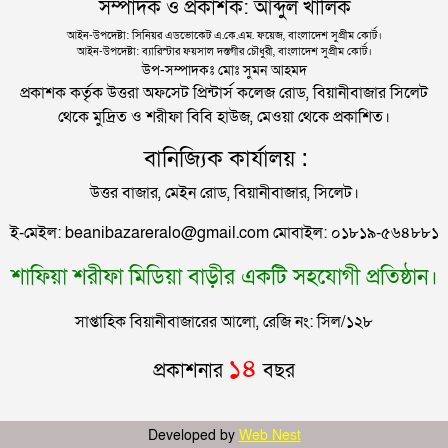
সম্পাদক ও প্রকাশক: আব্দুল খালিক
ঐতিহাসিক ছয় দফা থেকেই মুক্তিযুদ্ধ
আইন-উপদেষ্টা: সিনিয়র এডভোকেট এ.কে.এম. ফয়েজ, বাংলাদেশ সুপ্রীম কোর্ট।
আইন-উপদেষ্টা: ব্যারিস্টার ফয়সাল দস্তগীর চৌধুরী, বাংলাদেশ সুপ্রীম কোর্ট।
সিলেটে কাগজ ছাড়া রাস্তায় নামলেই বিপদ
উপ-সম্পাদকঃ মোঃ সুমন আহমদ
প্রকাশক কর্তৃক উত্তরা অফসেট প্রিন্টার্স কলেজ রোড, বিয়ানীবাজার সিলেট
থেকে মুদ্রিত ও শরীফা বিবি হাউজ, মেওয়া থেকে প্রকাশিত।
নতুন কর্মসূচির ঘোষণা জামায়াত জোটের
বানিজ্যিক কার্যালয় :
উত্তর বাজার, মেইন রোড, বিয়ানীবাজার, সিলেট।
“দুর্নীতিতে চ্যাম্পিয়ন হওয়ার সহজ উপায় সংসদ সদস্য এবং
ই-মেইল: beanibazareralo@gmail.com মোবাইল: ০১৮১৯-৫৬৪৮৮১
প্রশাসন একাকার হয়ে যাওয়া”
শাফিয়া শরীফা মিডিয়া বাড়ীর একটি সহযোগী প্রতিষ্ঠান।
রাষ্ট্রপতি নির্বাচনের তারিখ ঘোষণা
সাপ্তাহিক বিয়ানীবাজারের আলো, রেজি নং: সিল/১২৮
সিলেটে ফাহিমা ধর্ষণচেষ্টা ও হত্যা মামলায় জাকিরের
১৪
প্রকাশনার
বছর
মৃত্যুদণ্ড
সিলেটে হামের উপসর্গ আরও ২ শিশুর মৃত্যু
Developed by
Web Nest