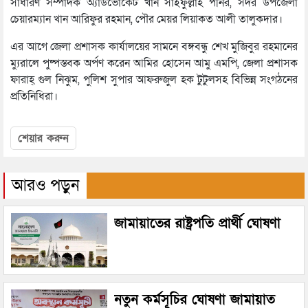
সাধারণ সম্পাদক অ্যাডভোকেট খান সাইফুল্লাহ পনির, সদর উপজেলা
চেয়ারম্যান খান আরিফুর রহমান, পৌর মেয়র লিয়াকত আলী তালুকদার।
এর আগে জেলা প্রশাসক কার্যালয়ের সামনে বঙ্গবন্ধু শেখ মুজিবুর রহমানের
ম্যুরালে পুষ্পস্তবক অর্পণ করেন আমির হোসেন আমু এমপি, জেলা প্রশাসক
ফারাহ্ গুল নিঝুম, পুলিশ সুপার আফরুজুল হক টুটুলসহ বিভিন্ন সংগঠনের
প্রতিনিধিরা।
শেয়ার করুন
আরও পড়ুন
জামায়াতের রাষ্ট্রপতি প্রার্থী ঘোষণা
নতুন কর্মসূচির ঘোষণা জামায়াত